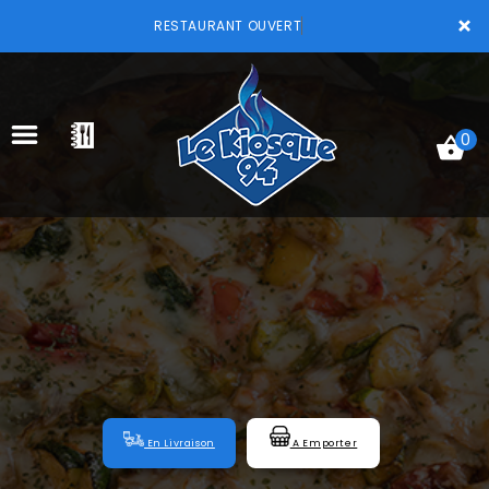
×
RESTAURANT OUVERT
0
ACCUEIL
LA CARTE
VOTRE COMPTE
NOTRE RESTAURANT
VOS AVIS
En Livraison
A Emporter
MENTIONS LÉGALES