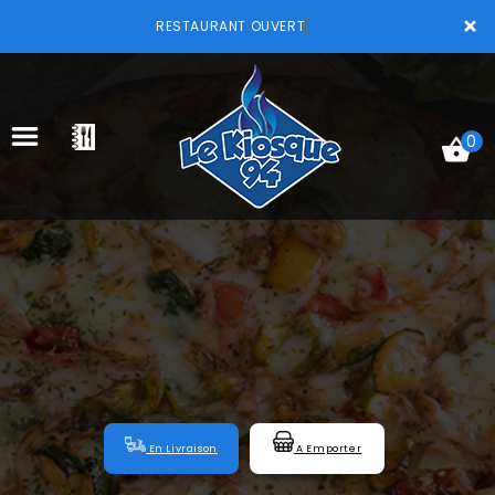
×
RESTAURANT OUVERT
0
ACCUEIL
LA CARTE
VOTRE COMPTE
NOTRE RESTAURANT
VOS AVIS
En Livraison
A Emporter
MENTIONS LÉGALES