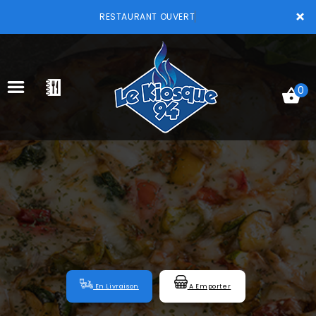
×
RESTAURANT OUVERT
0
ACCUEIL
LA CARTE
VOTRE COMPTE
NOTRE RESTAURANT
VOS AVIS
En Livraison
A Emporter
MENTIONS LÉGALES