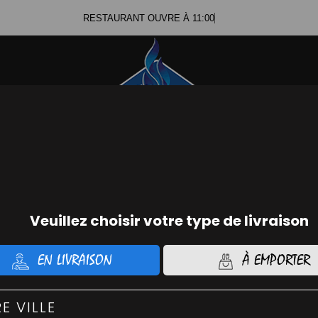
RESTAURANT OUVRE À 11:00
Se c
ommander Chicken
Command
01.56.74.21.48
01.45.
IZZAS CLASSIQUES