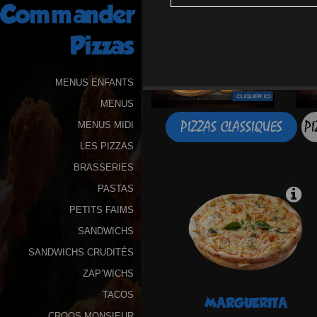
Commander
Programme
Pizzas
De
Fidélité
MENUS ENFANTS
Vos
MENUS
Avis
PIZZAS CLASSIQUES
PI
MENUS MIDI
Zones
LES PIZZAS
de
BRASSERIES
Livraison
PASTAS
PETITS FAIMS
SANDWICHS
SANDWICHS CRUDITÉS
ZAP’WICHS
TACOS
MARGUERITA
CROQS MONSIEUR