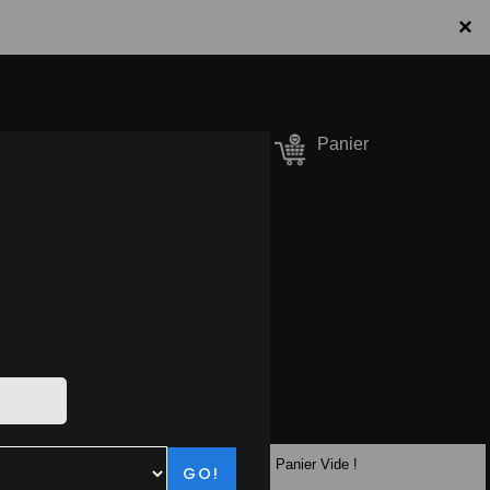
×
onnecter / S'inscrire
Panier
er Pizzas
90.10.10
Panier Vide !