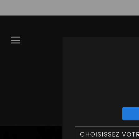
×
À
Emporter
LA CARTE
Allergènes
Charte
Qualité
C
C.G.V
Contact
Mentions
Légales
P
Mobile