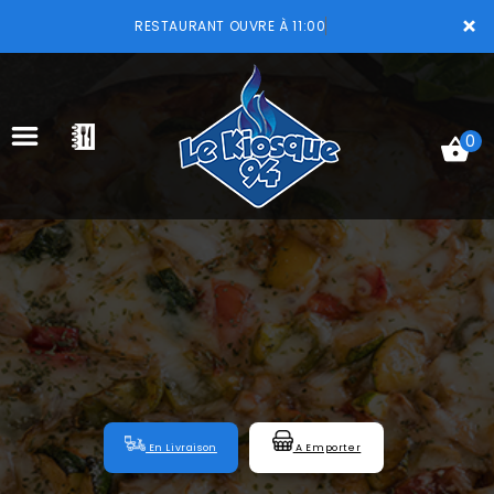
×
RESTAURANT OUVRE À 11:00
0
ACCUEIL
LA CARTE
VOTRE COMPTE
NOTRE RESTAURANT
VOS AVIS
En Livraison
A Emporter
MENTIONS LÉGALES