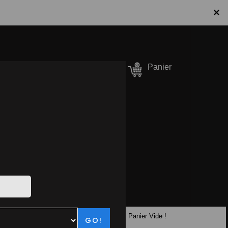
×
onnecter / S'inscrire
Panier
er Pizzas
90.10.10
Panier Vide !