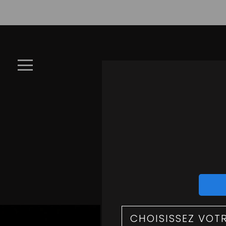
×
À
Emporter
LA CARTE
Allergènes
Charte
Qualité
C
C.G.V
Contact
Mentions
Légales
P
Mobile