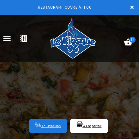
×
RESTAURANT OUVRE À 11:00
0
ACCUEIL
LA CARTE
VOTRE COMPTE
NOTRE RESTAURANT
VOS AVIS
En Livraison
A Emporter
MENTIONS LÉGALES